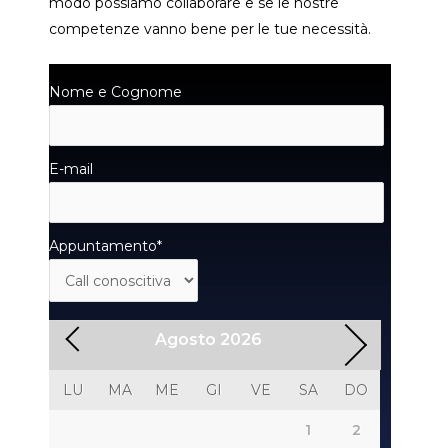
modo possiamo collaborare e se le nostre
competenze vanno bene per le tue necessità.
Nome e Cognome
E-mail
Appuntamento
*
Agosto
2026
LU
MA
ME
GI
VE
SA
DO
1
2